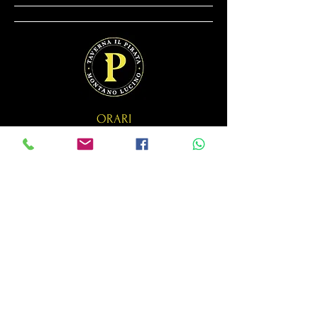
ORARI
Aperti tutti i giorni
Lun - Sab 19:00 / 1:00
Dom 19:00 / 00:00
Cucina aperta fino a chiusura!
CONTATTI
Via San Giorgio 11