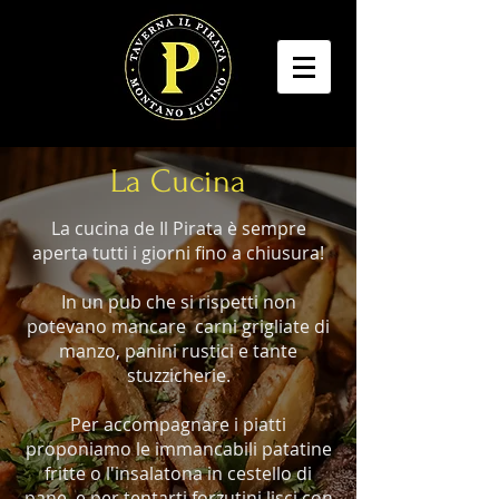
La Cucina
La cucina de Il Pirata è sempre
aperta tutti i giorni fino a chiusura!
In un pub che si rispetti non
potevano mancare carni grigliate di
manzo, panini rustici e tante
stuzzicherie.
Per accompagnare i piatti
proponiamo le immancabili patatine
fritte o l'insalatona in cestello di
pane, e per tentarti forzutini lisci con