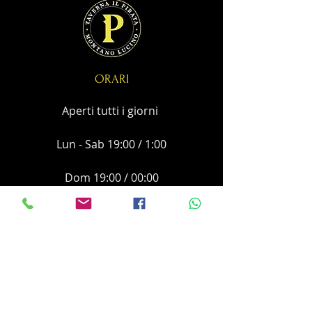
ORARI
Aperti tutti i giorni
Lun - Sab 19:00 / 1:00
Dom 19:00 / 00:00
Cucina aperta fino a chiusura!
CONTATTI
Via San Giorgio 11
Montano Lucino (co) , 22070