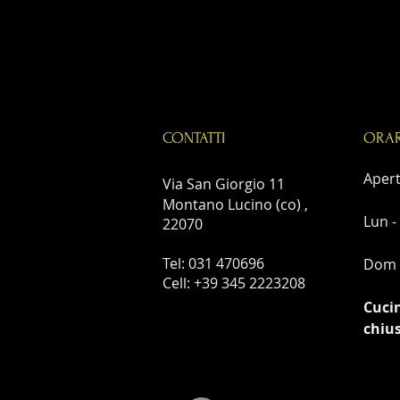
CONTATTI
ORAR
Aperti
Via San Giorgio 11
Montano Lucino (co) ,
Lun -
22070
Tel: 031 470696
Dom 1
Cell: +39 345 2223208
Cuci
chiu