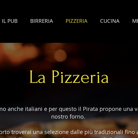
IL PUB
BIRRERIA
PIZZERIA
CUCINA
M
La Pizzeria
anche italiani e per questo il Pirata propone una vas
nostro forno.
rto troverai una selezione dalle più tradizionali fino 