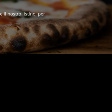
e il nostro
listino
per