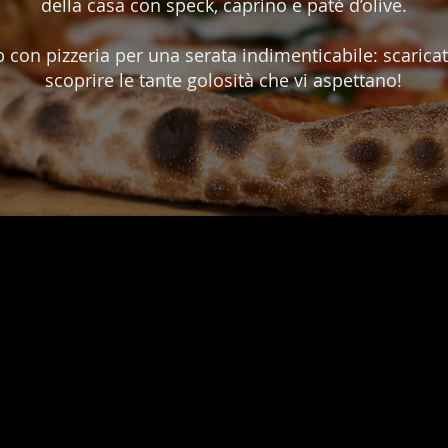
della casa con speck, caprino e patè d’olive.
 con pizzeria per una serata indimenticabile: scaricat
scoprire le tante golosità che vi aspettano!